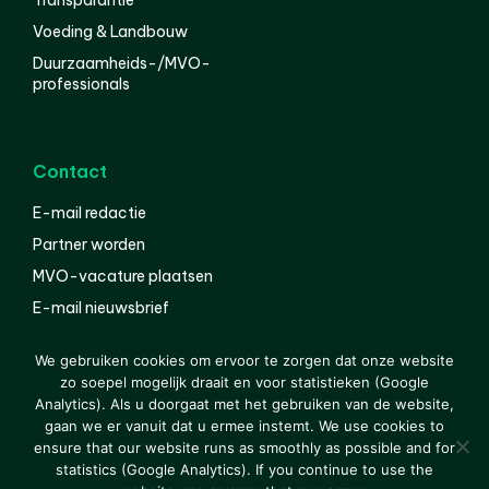
Voeding & Landbouw
Duurzaamheids-/MVO-
professionals
Contact
E-mail redactie
Partner worden
MVO-vacature plaatsen
E-mail nieuwsbrief
English
We gebruiken cookies om ervoor te zorgen dat onze website
zo soepel mogelijk draait en voor statistieken (Google
Analytics). Als u doorgaat met het gebruiken van de website,
gaan we er vanuit dat u ermee instemt. We use cookies to
© 2000-2026 Van der Molen EIS
Colofon
Disclaimer
ensure that our website runs as smoothly as possible and for
Privacy
statistics (Google Analytics). If you continue to use the