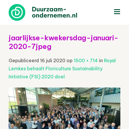
menu
jaarlijkse-kwekersdag-januari-
2020-7jpeg
Gepubliceerd
16 juli 2020
op
1500 × 714
in
Royal
Lemkes behaalt Floriculture Sustainability
Initiative (FSI) 2020 doel