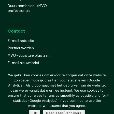
Duurzaamheids-/MVO-
professionals
Contact
E-mail redactie
Partner worden
MVO-vacature plaatsen
E-mail nieuwsbrief
English
We gebruiken cookies om ervoor te zorgen dat onze website
zo soepel mogelijk draait en voor statistieken (Google
Analytics). Als u doorgaat met het gebruiken van de website,
gaan we er vanuit dat u ermee instemt. We use cookies to
© 2000-2026 Van der Molen EIS
Colofon
Disclaimer
ensure that our website runs as smoothly as possible and for
Privacy
statistics (Google Analytics). If you continue to use the
website, we assume that you agree.
Ok
Meer lezen/Read more