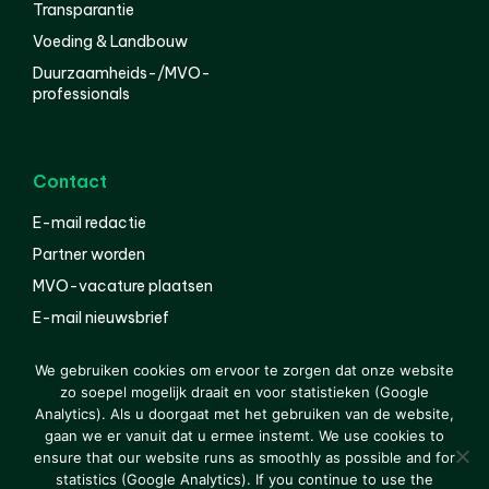
Transparantie
Voeding & Landbouw
Duurzaamheids-/MVO-
professionals
Contact
E-mail redactie
Partner worden
MVO-vacature plaatsen
E-mail nieuwsbrief
English
We gebruiken cookies om ervoor te zorgen dat onze website
zo soepel mogelijk draait en voor statistieken (Google
Analytics). Als u doorgaat met het gebruiken van de website,
gaan we er vanuit dat u ermee instemt. We use cookies to
© 2000-2026 Van der Molen EIS
Colofon
Disclaimer
ensure that our website runs as smoothly as possible and for
Privacy
statistics (Google Analytics). If you continue to use the