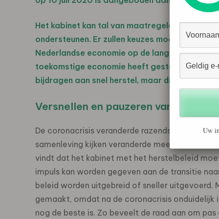
op 10 juli 2020 is aangeboden aan de minister
Het kabinet kan tal van maatregelen nemen om 
ondersteunen. Er zullen keuzes moeten worde
Nederlandse economie op de lange termijn. De
toekomstige economie heeft gesteld, kunnen he
bijdragen aan snel herstel, maar die ook toeko
Versnellen en pauzeren van beleid
De coronacrisis veranderde razendsnel ons ge
Uw in
samenleving kijken veranderde mee. Of dit blijv
vindt dat het kabinet met het herstelbeleid moe
impuls kan worden gegeven aan de transitie n
beleid worden uitgebreid of sneller uitgevoerd.
gemaakt, omdat na de coronacrisis onduidelijk 
nog de beste is. Zo beveelt de raad aan om pa