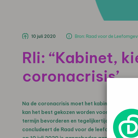
10 juli 2020
Bron: Raad voor de Leefomgevi
Rli: “Kabinet, k
coronacrisis’
Na de coronacrisis moet het kabinet het herst
kan het best gekozen worden voor herstelmaa
termijn bevorderen en tegelijkertijd bijdragen
concludeert de Raad voor de leefomgeving en infr