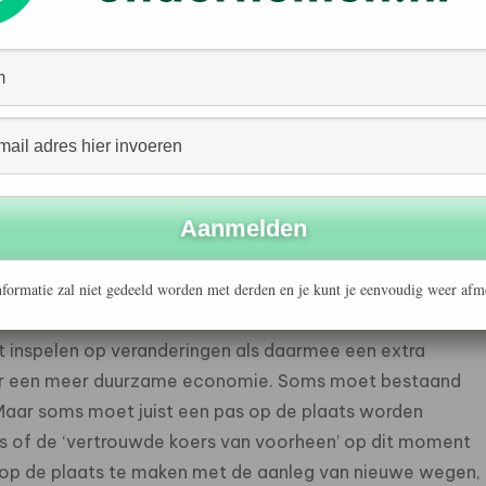
s en staatsecretarissen van BZK, EZK, IenW en LNV.
het herstel van de economie in Nederland te
n gemaakt die ook gevolgen hebben voor de
 duurzaamheidsdoelen die het kabinet voor de
lpen om herstelprogramma’s te kiezen die niet alleen
mstige generaties zullen helpen.
drag en onze gewoontes. De manier waarop we naar de
formatie zal niet gedeeld worden met derden en je kunt je eenvoudig weer afm
ende veranderingen zijn is nog onzeker, maar de raad
t inspelen op veranderingen als daarmee een extra
aar een meer duurzame economie. Soms moet bestaand
 Maar soms moet juist een pas op de plaats worden
is of de ‘vertrouwde koers van voorheen’ op dit moment
s op de plaats te maken met de aanleg van nieuwe wegen,