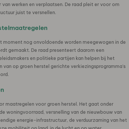
er van werken en verplaatsen. De raad pleit er voor om
tuur juist te versnellen.
stelmaatregelen
 dit moment nog onvoldoende worden meegewogen in de
wordt gemaakt. De raad presenteert daarom een
idsmakers en politieke partijen kan helpen bij het
en van op groen herstel gerichte verkiezingsprogramma’s
ord.
en
voor maatregelen voor groen herstel. Het gaat onder
nde woningvoorraad, versnelling van de nieuwbouw van
ndige energie-infrastructuur, de verduurzaming van het
ze mobiliteit op land, in de lucht en op water.