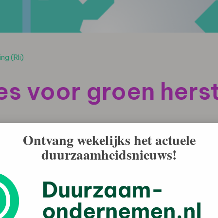
ng (Rli)
ies voor groen hers
Ontvang wekelijks het actuele
duurzaamheidsnieuws!
el van de economie op gang helpen brengen. Daarbij
tregelen die economie en werkgelegenheid op de korte
 aan een duurzame economie op de langere termijn. Dat
astructuur (Rli) in zijn advies ‘Groen uit de crisis’ dat