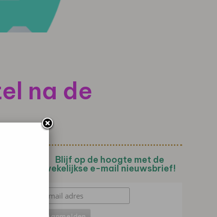
tel na de
Blijf op de hoogte met de
wekelijkse e-mail nieuwsbrief!