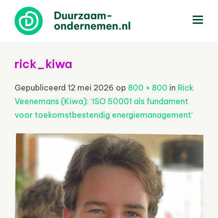
menu
rick_kiwa
Gepubliceerd
12 mei 2026
op
800 × 800
in
Rick
Veenemans (Kiwa): ‘ISO 50001 als fundament
voor toekomstbestendig energiemanagement’