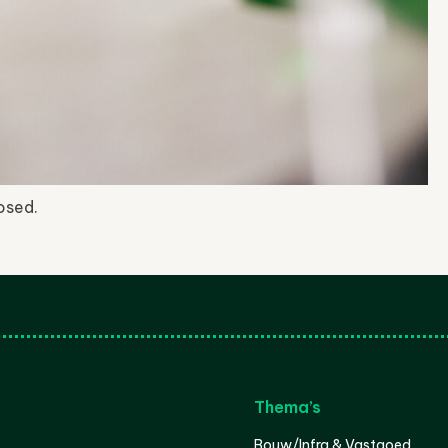
osed.
Thema’s
Bouw/Infra & Vastgoed