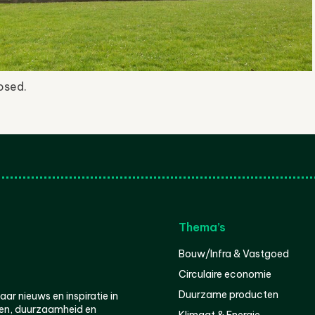
osed.
Thema’s
Bouw/Infra & Vastgoed
Circulaire economie
Duurzame producten
r nieuws en inspiratie in
en, duurzaamheid en
Klimaat & Energie