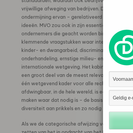
standaarden, waaraan ook bedrijven zich moete
vrijwillige afweging van bedrijven. Deze standaa
ondermijning ervan – gerelativeerd met opmerkin
ideeën. MVO zou ook in zijn essentie ‘bovenwettel
ondernemers die geacht worden binnen internat
klemmende vraagstukken waar internationaal o
kinder- en dwangarbeid, discriminatie, inbreuken
onderhandeling, ernstige milieu- en ecologische
internationale wetgeving. Het kabinet lijkt met 
een groot deel van de meest relevante MVO-asp
één wetgevend kader voor alle rechten en plicht
afdwingbaar, in de hele wereld, is een eenvoud
maken waar dat nodig is – de basis is reeds aan
diversiteit aan prikkels en zo nodig sancties vo
Als we de categorische afwijzing van enige vor
zetten van het in opdracht van het Ministerie 