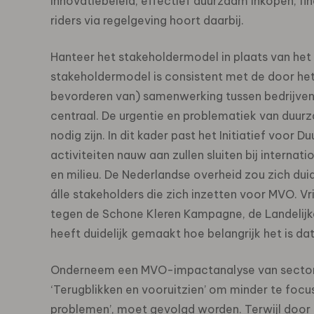
Innovatiebeleid, effectief duurzaam inkopen, fi
riders via regelgeving hoort daarbij.
Hanteer het stakeholdermodel in plaats van he
stakeholdermodel is consistent met de door he
bevorderen van) samenwerking tussen bedrijven,
centraal. De urgentie en problematiek van duurz
nodig zijn. In dit kader past het Initiatief voor 
activiteiten nauw aan zullen sluiten bij interna
en milieu. De Nederlandse overheid zou zich duid
álle stakeholders die zich inzetten voor MVO. Vri
tegen de Schone Kleren Kampagne, de Landelijk
heeft duidelijk gemaakt hoe belangrijk het is dat
Onderneem een MVO-impactanalyse van sectoren
‘Terugblikken en vooruitzien’ om minder te foc
problemen’, moet gevolgd worden. Terwijl door