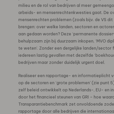
milieu en de rol van bedrijven al meer gemeengoe
arbeids- en mensenrechtenkwesties gaat. De ov
mensenrechten problemen (zoals bijv. de VS dit 
brengen: over welke landen, sectoren en actore
aan gedaan worden? Deze ‘permanente dossierv
behulpzaam zijn bij duurzaam inkopen, ‘MVO dipl
te weten’. Zonder een dergelijke landen/sector 
iedereen lastig gevallen met dezelfde ‘boekhou
bedrijven maar zonder duidelijk urgent doel.
Realiseer een rapportage- en informatieplicht vo
op de sectoren en ‘grote problemen’ (zie punt 5)
zelf beleid ontwikkelt op Nederlands-, EU- en i
door het financieel steunen van GRI – hoe waar
Transparantiebenchmark zet onvoldoende zoden
rapportage door alle bedrijven die internationa