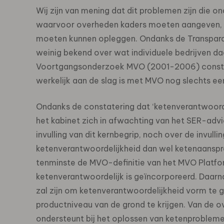
Wij zijn van mening dat dit problemen zijn die 
waarvoor overheden kaders moeten aangeven, s
moeten kunnen opleggen. Ondanks de Transparant
weinig bekend over wat individuele bedrijven d
Voortgangsonderzoek MVO (2001-2006) constatee
werkelijk aan de slag is met MVO nog slechts ee
Ondanks de constatering dat ‘ketenverantwoordel
het kabinet zich in afwachting van het SER-advie
invulling van dit kernbegrip, noch over de invull
ketenverantwoordelijkheid dan wel ketenaansprake
tenminste de MVO-definitie van het MVO Platf
ketenverantwoordelijk is geïncorporeerd. Daarna
zal zijn om ketenverantwoordelijkheid vorm te g
productniveau van de grond te krijgen. Van de o
ondersteunt bij het oplossen van ketenproblem