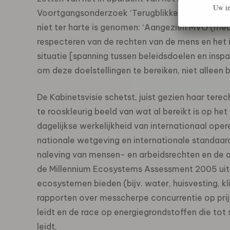
Uw in
Voortgangsonderzoek ‘Terugblikken en vooruitzi
niet ter harte is genomen: ‘Aangezien MVO (med
respecteren van de rechten van de mens en het i
situatie [spanning tussen beleidsdoelen en insp
om deze doelstellingen te bereiken, niet alleen b
De Kabinetsvisie schetst, juist gezien haar tere
te rooskleurig beeld van wat al bereikt is op het
dagelijkse werkelijkheid van internationaal oper
nationale wetgeving en internationale standaarde
naleving van mensen- en arbeidsrechten en de a
de Millennium Ecosystems Assessment 2005 uit d
ecosystemen bieden (bijv. water, huisvesting, kli
rapporten over messcherpe concurrentie op prij
leidt en de race op energiegrondstoffen die tot
leidt.