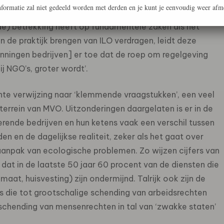
formatie zal niet gedeeld worden met derden en je kunt je eenvoudig weer afm
en’ (2006) dan valt op dat een belangrijke conclusie
e) betrekking heeft op fundamentele zaken als het
n de praktijk brengen van ILO verdragen, leidt deze
anningen bedrijven] er toe dat de roep om regelgeving
ij NGO’s, groter wordt’.
chte verwijzing naar ‘klemmende vraagstukken’, een veel
 terrein van MVO. Uitzonderingen daargelaten is er in de
erende bedrijven en hun ketens vaak een verschil tussen
n en de dagelijkse realiteit, zeker als het gaat over
anpak van ecologische problemen. Zo wijzen cijfers van
at in de laatste 50 jaar 60 procent van de diensten die
maat, huisvesting) zijn ondermijnd. Talrijk ook zijn de
s die tot grootschalige schending van arbeidsrechten
 schending van mensenrechten in tal van ‘zwakke staten’