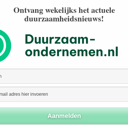
n houden, worden gereduceerd tot elementen in de
Ontvang wekelijks het actuele
rden worden vervolgens – en dat lijkt sterk op een
duurzaamheidsnieuws!
gen over ‘regionale en culturele bepaaldheid’ van
ijk’ zijn. Vergeten lijkt de eerdere bewering over
ionale kaders te werken. Overigens gaan de meeste
pererende bedrijven mee te maken hebben (denk aan
 op het recht op vrijheid van organisatie en collectieve
 schade) juist over naleving van nationale en
het uitgangspunt dat ‘MVO in essentie bovenwettelijk’ is
ecten de facto weg te definiëren. Op de bewering dat
en van ondernemers niet mogelijk is, laat staan
ig antwoord: laten we dan diverse wetgevende kaders
wezig in internationale verdragen – en werken met een
or de handhaving.
m van regelgeving naast de conclusies en aanbevelingen
van Economische Zaken uitgevoerde