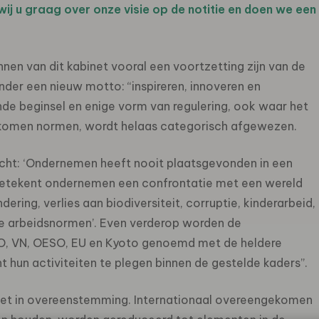
ij u graag over onze visie op de notitie en doen we een
nnen van dit kabinet vooral een voortzetting zijn van de
der een nieuw motto: “inspireren, innoveren en
dende beginsel en enige vorm van regulering, ook waar het
ekomen normen, wordt helaas categorisch afgewezen.
recht: ‘Ondernemen heeft nooit plaatsgevonden in een
etekent ondernemen een confrontatie met een wereld
ing, verlies aan biodiversiteit, corruptie, kinderarbeid,
e arbeidsnormen’. Even verderop worden de
IAO, VN, OESO, EU en Kyoto genoemd met de heldere
hun activiteiten te plegen binnen de gestelde kaders”.
 niet in overeenstemming. Internationaal overeengekomen