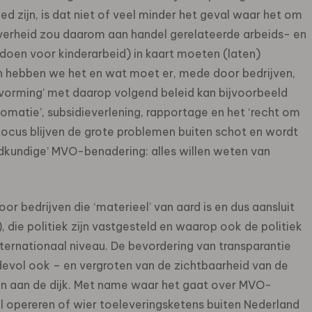
d zijn, is dat niet of veel minder het geval waar het om
erheid zou daarom aan handel gerelateerde arbeids- en
doen voor kinderarbeid) in kaart moeten (laten)
n hebben we het en wat moet er, mede door bedrijven,
orming’ met daarop volgend beleid kan bijvoorbeeld
omatie’, subsidieverlening, rapportage en het ‘recht om
focus blijven de grote problemen buiten schot en wordt
dkundige’ MVO-benadering: alles willen weten van
or bedrijven die ‘materieel’ van aard is en dus aansluit
, die politiek zijn vastgesteld en waarop ook de politiek
nternationaal niveau. De bevordering van transparantie
devol ook – en vergroten van de zichtbaarheid van de
 aan de dijk. Met name waar het gaat over MVO-
al opereren of wier toeleveringsketens buiten Nederland