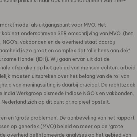
nanciële prikkels maar ook het sanctioneren van free-
t marktmodel als uitgangspunt voor MVO. Het
t kabinet onderschreven SER omschrijving van MVO: (het
 NGO’s, vakbonden en de overheid staat daarbij
aamheid is zo groot en complex dat ‘alle hens aan dek’
Duurzame Handel (IDH). Wij gaan ervan uit dat de
tionale afspraken op het gebied van mensenrechten, arbeid
elijk moeten uitspreken over het belang van de rol van
jheid van meningsuiting is daarbij cruciaal. De rechtszaak
e India Werkgroep alsmede Indiase NGO’s en vakbonden,
 Nederland zich op dit punt principieel opstelt.
 en ‘grote problemen’. De aanbeveling van het rapport
ussen op generiek (MVO) beleid en meer op de ‘grote
 de overheid geëntameerde analyses op het gebied van