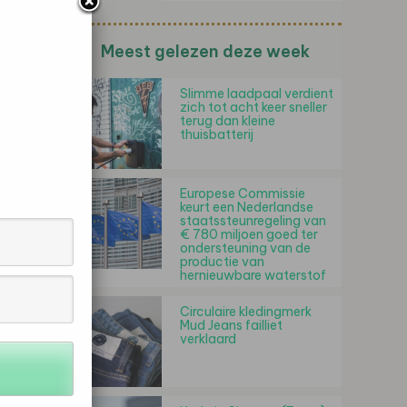
Meest gelezen deze week
Slimme laadpaal verdient
zich tot acht keer sneller
terug dan kleine
thuisbatterij
Europese Commissie
keurt een Nederlandse
staatssteunregeling van
€ 780 miljoen goed ter
ondersteuning van de
productie van
hernieuwbare waterstof
Circulaire kledingmerk
Mud Jeans failliet
verklaard