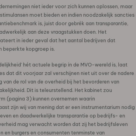
ondernemingen niet ieder voor zich kunnen oplossen, maar
timulansen moet bieden en indien noodzakelijk sancties
iebenchmark is, juist door gebrék aan transparantie,
aadwerkelijk aan deze vraagstukken doen. Het
rt in ieder geval dat het aantal bedrijven dat
n beperkte kopgroep is.
ijkheid’ hét actuele begrip in de MVO-wereld is, laat
s dat dit voorjaar zal verschijnen niet uit over de nadere
ing van de rol van de overheid bij het bevorderen van
lijkheid. Dit is teleurstellend. Het kabinet zou
orm (pagina 3) kunnen overnemen waarin
ast zijn wij van mening dat er een instrumentarium nodig
even en daadwerkelijke transparantie op bedrijfs- en
verheid mag verwacht worden dat zij het bedrijfsleven
en en burgers en consumenten tenminste van