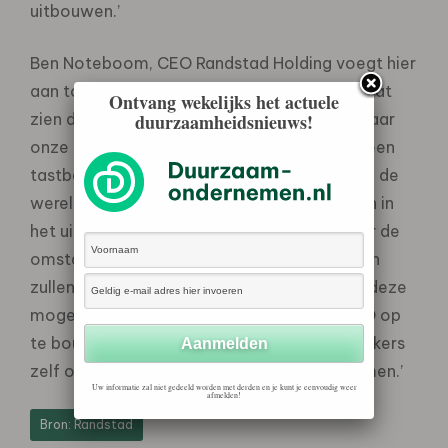
uitbouwen.’
Ben Noteboom, CEO Randstad Holding voegt hier
aan toe: -De steun van Randstad aan VSO laat
Ontvang wekelijks het actuele
zien dat we niet alleen HR-specialist zijn, maar
duurzaamheidsnieuws!
onze kerncompetenties ook gebruiken om een
tastbaar verschil te maken voor de armen in de
wereld. Ons doel is om VSO te ondersteunen in
het uitzenden van vakspecialisten waardoor de
omstandigheden van vele duizenden mensen
zullen verbeteren. We zijn enthousiast over deze
mogelijkheid om een goede relatie met VSO op
te bouwen en hopen dat Randstadmedewerkers
zelf ook aan VSO-projecten deel zullen nemen.’
Uw informatie zal niet gedeeld worden met derden en je kunt je eenvoudig weer
afmelden!
Bron: Randstad