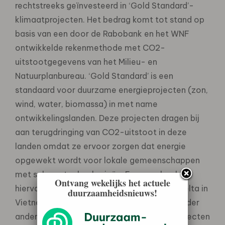
rechtstreeks geïnvesteerd in ‘Gold Standard’-
klimaatprojecten. Het bedrag komt tot stand op
basis van een door de Rabobank en het WNF
ontwikkelde rekenmethode met CO2-
uitstootgegevens van het Milieu- en
Natuurplanbureau. ‘Gold Standard’ is een
standaard voor duurzame energieprojecten (zon,
wind, water, biomassa) in met name
ontwikkelingslanden. Deze projecten dragen bij
aan terugdringing van CO2-uitstoot in deze
landen omdat ze ervoor zorgen dat energie
opgewekt wordt voor lokale gemeenschappen
met schone technologieën. Een voorbeeld
Ontvang wekelijks het actuele
hiervan is een biogasproject in de Mekongdelta in
duurzaamheidsnieuws!
Vietnam. De standaard is opgericht door onder
andere het WNF om de kwaliteit van de projecten