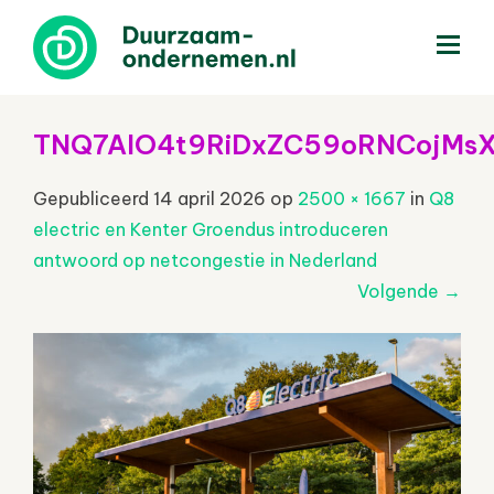
menu
TNQ7AlO4t9RiDxZC59oRNCojMs
Gepubliceerd
14 april 2026
op
2500 × 1667
in
Q8
electric en Kenter Groendus introduceren
antwoord op netcongestie in Nederland
Volgende
→