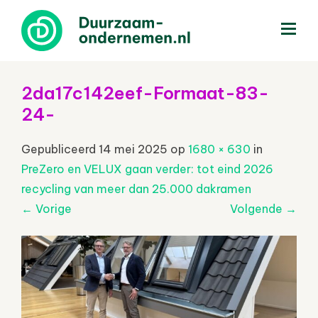
menu
2da17c142eef-Formaat-83-
24-
Gepubliceerd
14 mei 2025
op
1680 × 630
in
PreZero en VELUX gaan verder: tot eind 2026
recycling van meer dan 25.000 dakramen
←
Vorige
Volgende
→