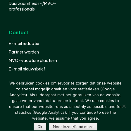
Duurzaamheids-/MVO-
professionals
Contact
E-mail redactie
Partner worden
MVO-vacature plaatsen
E-mail nieuwsbrief
English
We gebruiken cookies om ervoor te zorgen dat onze website
zo soepel mogelijk draait en voor statistieken (Google
Analytics). Als u doorgaat met het gebruiken van de website,
gaan we er vanuit dat u ermee instemt. We use cookies to
© 2000-2026 Van der Molen EIS
Colofon
Disclaimer
ensure that our website runs as smoothly as possible and for
Privacy
statistics (Google Analytics). If you continue to use the
website, we assume that you agree.
Ok
Meer lezen/Read more