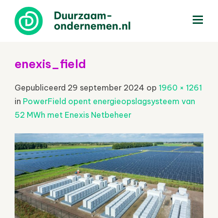
menu
enexis_field
Gepubliceerd
29 september 2024
op
1960 × 1261
in
PowerField opent energieopslagsysteem van
52 MWh met Enexis Netbeheer