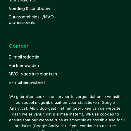
Voeding & Landbouw
Duurzaamheids-/MVO-
professionals
Contact
E-mail redactie
Partner worden
MVO-vacature plaatsen
E-mail nieuwsbrief
English
We gebruiken cookies om ervoor te zorgen dat onze website
zo soepel mogelijk draait en voor statistieken (Google
Analytics). Als u doorgaat met het gebruiken van de website,
gaan we er vanuit dat u ermee instemt. We use cookies to
© 2000-2026 Van der Molen EIS
Colofon
Disclaimer
ensure that our website runs as smoothly as possible and for
Privacy
statistics (Google Analytics). If you continue to use the