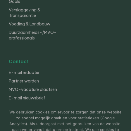
Goals
Verslaggeving &
Transparantie
Voeding & Landbouw
Duurzaamheids-/MVO-
professionals
Contact
E-mail redactie
Partner worden
MVO-vacature plaatsen
E-mail nieuwsbrief
English
We gebruiken cookies om ervoor te zorgen dat onze website
zo soepel mogelijk draait en voor statistieken (Google
Analytics). Als u doorgaat met het gebruiken van de website,
gaan we er vanuit dat u ermee instemt. We use cookies to
© 2000-2026 Van der Molen EIS
Colofon
Disclaimer