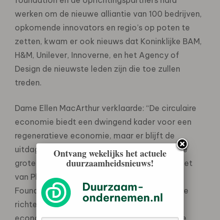
werken om de nieuwe alliantie van 100 bedrijven,
opkomende innovators en regio’s op poten te
zetten, kwam er ook nieuws dat Koninklijke BAM,
H&M, Unilever, Innoverne, en het Agency of
Design de nieuwste leden zijn die toe zullen
treden.
Dame Ellen MacArthur verklaarde: “De circulaire
economie biedt een dwingend kader voor een
regeneratieve economie, maar er blijft de
uitdaging bestaan om het idee op voldoende
Ontvang wekelijks het actuele
duurzaamheidsnieuws!
grote schaal in de daad om te zetten. De inzet
van Philips om zowel de Ellen MacArthur
Foundation te ondersteunen als zich intern te
richten op de innovatie van de circulaire
economie, zal een aanzienlijke impuls aan de