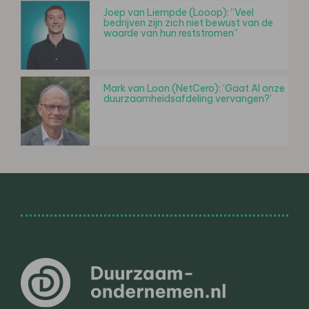
Joep van Liempde (Looop): “Veel
bedrijven zijn zich niet bewust van de
waarde van hun reststromen”
Mark van Loon (NetCero): ‘Gaat AI onze
duurzaamheidsafdeling vervangen?’