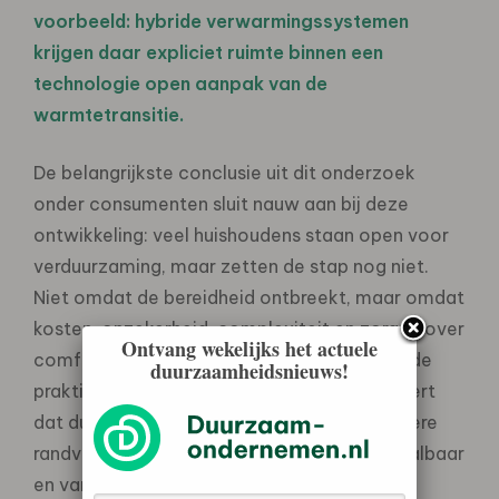
voorbeeld: hybride verwarmingssystemen
krijgen daar expliciet ruimte binnen een
technologie open aanpak van de
warmtetransitie.
De belangrijkste conclusie uit dit onderzoek
onder consumenten sluit nauw aan bij deze
ontwikkeling: veel huishoudens staan open voor
verduurzaming, maar zetten de stap nog niet.
Niet omdat de bereidheid ontbreekt, maar omdat
kosten, onzekerheid, complexiteit en zorgen over
Ontvang wekelijks het actuele
comfort of netcongestie verduurzaming in de
duurzaamheidsnieuws!
praktijk vertragen. Milieu Centraal concludeert
dat duurzaam gedrag vooral vraagt om betere
randvoorwaarden: praktisch haalbaar, betaalbaar
en vanzelfsprekend.