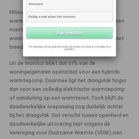
Milieu Centraal benoemt de hybride
warmtepomp in het rapport als sweetspot: een
maatregel met duidelijke CO₂-potentie,
waarvoor draagvlak bestaat, maar die nog niet
breed wordt toegepast.
Uw informatie zal niet gedeeld worden met derden en je kunt je eenvoudig weer
afmelden!
Uit de monitor blijkt dat 61% van de
woningeigenaren openstaat voor een hybride
warmtepomp. Daarmee ligt het draagvlak hoger
dan voor een volledig elektrische warmtepomp
of aansluiting op een warmtenet. Toch blijft de
daadwerkelijke toepassing nog duidelijk achter
bij het draagvlak. Dat verschil tussen openheid en
daadwerkelijke uitvoering laat volgens de
Vereniging voor Duurzame Warmte (VDW) zien