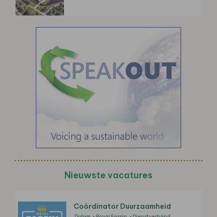
Nieuwste vacatures
Coördinator Duurzaamheid
Didam
Royal Fassin
Dienstverband