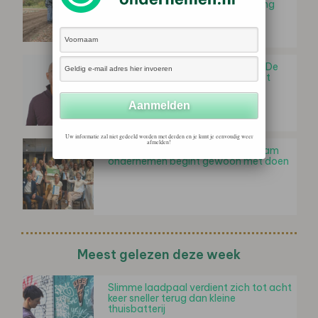
verduurzaming gewasbescherming
Patrick de Veer (GreenAumatic): ‘De
stille prijs van te laat beginnen met
certificering — en…
Uw informatie zal niet gedeeld worden met derden en je kunt je eenvoudig weer
afmelden!
Koplopersymposium Ede: Duurzaam
ondernemen begint gewoon met doen
Meest gelezen deze week
Slimme laadpaal verdient zich tot acht
keer sneller terug dan kleine
thuisbatterij