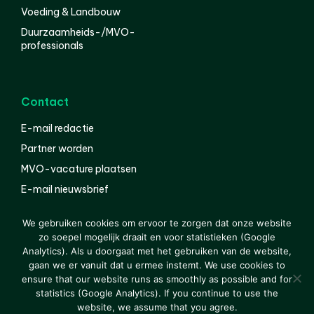
Voeding & Landbouw
Duurzaamheids-/MVO-
professionals
Contact
E-mail redactie
Partner worden
MVO-vacature plaatsen
E-mail nieuwsbrief
English
We gebruiken cookies om ervoor te zorgen dat onze website
zo soepel mogelijk draait en voor statistieken (Google
Analytics). Als u doorgaat met het gebruiken van de website,
gaan we er vanuit dat u ermee instemt. We use cookies to
© 2000-2026 Van der Molen EIS
Colofon
Disclaimer
ensure that our website runs as smoothly as possible and for
Privacy
statistics (Google Analytics). If you continue to use the
website, we assume that you agree.