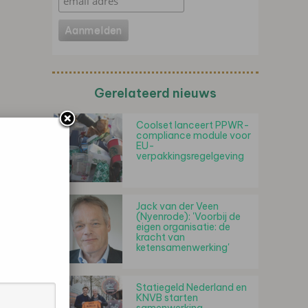
Gerelateerd nieuws
Coolset lanceert PPWR-
compliance module voor
EU-
verpakkingsregelgeving
Jack van der Veen
(Nyenrode): 'Voorbij de
eigen organisatie: de
kracht van
ketensamenwerking'
Statiegeld Nederland en
KNVB starten