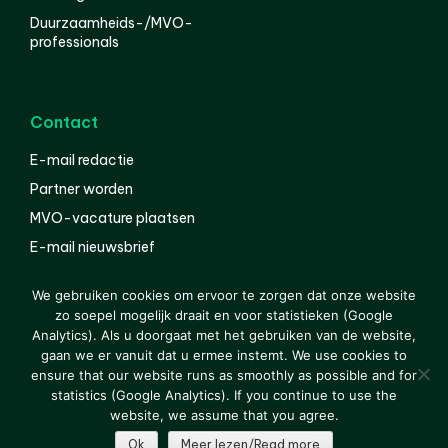
Duurzaamheids-/MVO-
professionals
Contact
E-mail redactie
Partner worden
MVO-vacature plaatsen
E-mail nieuwsbrief
English
We gebruiken cookies om ervoor te zorgen dat onze website
zo soepel mogelijk draait en voor statistieken (Google
Analytics). Als u doorgaat met het gebruiken van de website,
gaan we er vanuit dat u ermee instemt. We use cookies to
© 2000-2026 Van der Molen EIS
Colofon
Disclaimer
ensure that our website runs as smoothly as possible and for
Privacy
statistics (Google Analytics). If you continue to use the
website, we assume that you agree.
Ok
Meer lezen/Read more