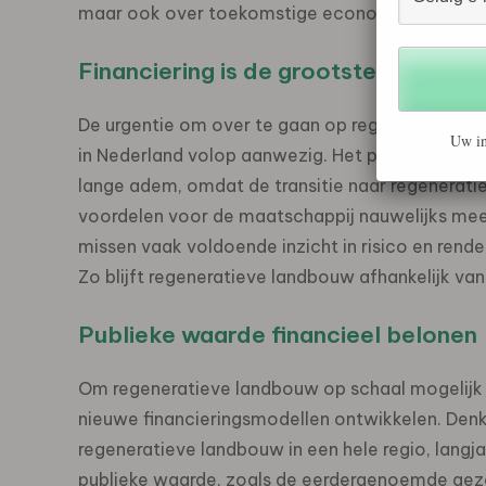
maar ook over toekomstige economische weer
Financiering is de grootste bottlene
De urgentie om over te gaan op regeneratieve la
Uw in
in Nederland volop aanwezig. Het probleem zit v
lange adem, omdat de transitie naar regenerati
voordelen voor de maatschappij nauwelijks mee
missen vaak voldoende inzicht in risico en rend
Zo blijft regeneratieve landbouw afhankelijk van 
Publieke waarde financieel belonen
Om regeneratieve landbouw op schaal mogelijk 
nieuwe financieringsmodellen ontwikkelen. Denk 
regeneratieve landbouw in een hele regio, langja
publieke waarde, zoals de eerdergenoemde gezo