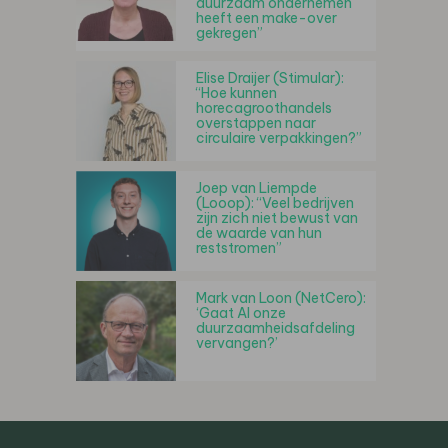
duurzaam ondernemen
heeft een make-over
gekregen”
Elise Draijer (Stimular):
“Hoe kunnen
horecagroothandels
overstappen naar
circulaire verpakkingen?”
Joep van Liempde
(Looop): “Veel bedrijven
zijn zich niet bewust van
de waarde van hun
reststromen”
Mark van Loon (NetCero):
‘Gaat AI onze
duurzaamheidsafdeling
vervangen?’