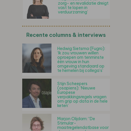
zorg- en revalidatie dreigt
vast te lopen in
verduurzaming’
Recente columns & interviews
Hedwig Sietsma (Fugro):
‘Ik zou vrouwen willen
oproepen om tenminste
één vrouw in hun
omgeving standaard op
te hemelen bij collega’s’
Stijn Scheepers
(osapiens): ‘Nieuwe
Europese
verpakkingsregels vragen
om grip op data in de hele
keten’
Marjon Olijdam: “De
Stimular-
maatregelendatbase voor