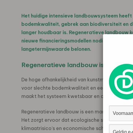
Het huidige intensieve landbouwsysteem heeft
bodemkwaliteit, gebrek aan biodiversiteit en d
langer houdbaar is. Regeneratieve landbouw ka
nieuwe financieringsmodellen nodig die niet al
langetermijnwaarde belonen.
Regeneratieve landbouw is een econ
De hoge afhankelijkheid van kunstmest en gew
voor slechte bodemkwaliteit en een gebrek aan b
maakt het systeem kwetsbaar en op termijn st
Regeneratieve landbouw is een manier van voeds
Het zorgt ervoor dat ecologische systemen in b
klimaatrisico’s en economische schokken. Daarm