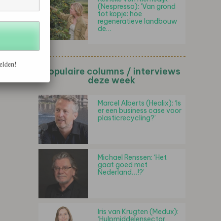
(Nespresso): 'Van grond
tot kopje: hoe
regeneratieve landbouw
de…
elden!
Populaire columns / interviews
deze week
Marcel Alberts (Healix): ‘Is
er een business case voor
plasticrecycling?’
Michael Renssen: ‘Het
gaat goed met
Nederland…!?’
Iris van Krugten (Medux):
‘Hulpmiddelensector