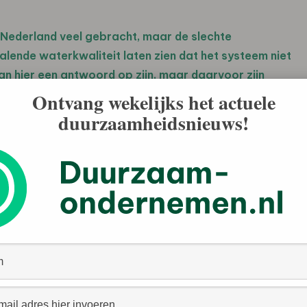
 Nederland veel gebracht, maar de slechte
alende waterkwaliteit laten zien dat het systeem niet
n hier een antwoord op zijn, maar daarvoor zijn
leen kortetermijnproductie, maar ook
Ontvang wekelijks het actuele
duurzaamheidsnieuws!
omische transitie.
asbescherming van het huidige landbouwsysteem zorgt
iodiversiteit, en waterkwaliteit staat onder druk. Dat
eeds minder houdbaar.
elproductie die de bodem herstelt in plaats van belast.
alans blijven en de voedselketen weerbaarder is tegen
ee gaat deze transitie niet alleen over duurzaamheid,