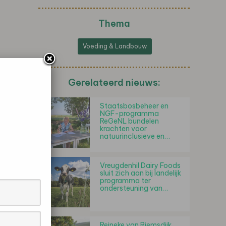
Thema
Voeding & Landbouw
Gerelateerd nieuws:
Staatsbosbeheer en
NGF-programma
ReGeNL bundelen
krachten voor
natuurinclusieve en…
Vreugdenhil Dairy Foods
sluit zich aan bij landelijk
programma ter
ondersteuning van…
Reineke van Riemsdijk