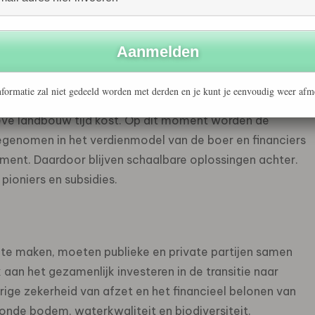
baarheid.
ck
ndbouw is helder en kennis en innovatieve bedrijven zijn
formatie zal niet gedeeld worden met derden en je kunt je eenvoudig weer afm
ooral in de financiering. Investeringen vragen om een
eve landbouw tijd kost. Op dit moment worden de
genomen in het verdienmodel van de boer en financiers
ement. Daardoor blijven schaalbare oplossingen achter.
pioniers en subsidies.
te maken, moeten publieke en private partijen samen
aan het gezamenlijk investeren in de transitie naar
rige zekerheid van afzet en het financieel belonen van
nde bodem, waterkwaliteit en biodiversiteit.