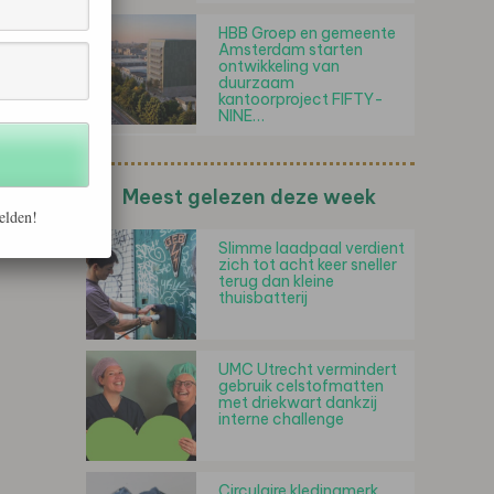
HBB Groep en gemeente
Amsterdam starten
ontwikkeling van
duurzaam
kantoorproject FIFTY-
NINE…
Meest gelezen deze week
elden!
Slimme laadpaal verdient
zich tot acht keer sneller
terug dan kleine
thuisbatterij
UMC Utrecht vermindert
gebruik celstofmatten
met driekwart dankzij
interne challenge
Circulaire kledingmerk