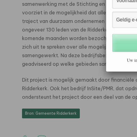
samenwerking met de Stichting en de gemeente e
voorziet in de mogelijkheid dat alle ( ongeveer1
traject van duurzaam ondernemen en parkmanagem
ongeveer 130 leden van de Ridderkerkse bedrijv
komende maanden worden bezocht. Tijdens deze 
zich uit te spreken over alle mogelijke onderw
samengewerkt. Na deze bedrijfsbezoeken wordt
Uw in
geadviseerd op welke gebieden samenwerking su
Dit project is mogelijk gemaakt door financiële
Ridderkerk. Ook het bedrijf InSite/PMR, dat opd
ondersteunt het project door een deel van de o
Bron: Gemeente Ridderkerk