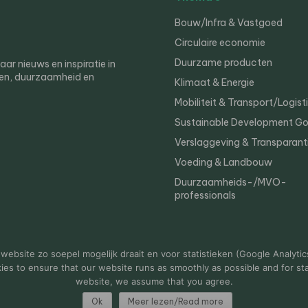
Bouw/Infra & Vastgoed
Circulaire economie
Duurzame producten
r nieuws en inspiratie in
en, duurzaamheid en
Klimaat & Energie
Mobiliteit & Transport/Logist
Sustainable Development Go
Verslaggeving & Transparant
Voeding & Landbouw
Duurzaamheids-/MVO-
professionals
er
Privacy
ebsite zo soepel mogelijk draait en voor statistieken (Google Analytic
s to ensure that our website runs as smoothly as possible and for stat
website, we assume that you agree.
Ok
Meer lezen/Read more