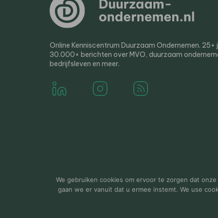
Online Kenniscentrum Duurzaam Ondernemen. 25+ jaa
30.000+ berichten over MVO, duurzaam ondernem
bedrijfsleven en meer.
© 2000-2026 Van der Molen EIS
Colofon
Disclaim
We gebruiken cookies om ervoor te zorgen dat onze w
gaan we er vanuit dat u ermee instemt. We use cookie