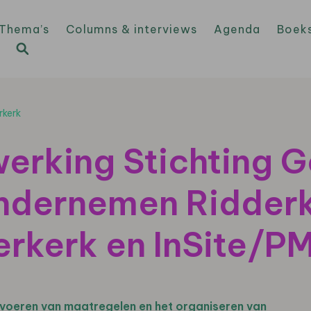
Thema’s
Columns & interviews
Agenda
Boek
rkerk
rking Stichting G
ndernemen Ridderk
rkerk en InSite/P
oeren van maatregelen en het organiseren van