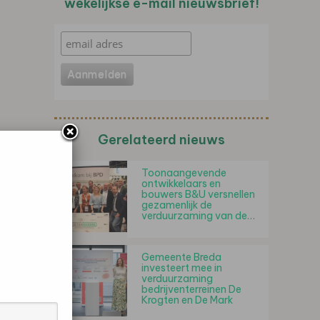
wekelijkse e-mail nieuwsbrief!
Gerelateerd nieuws
Toonaangevende
ontwikkelaars en
bouwers B&U versnellen
gezamenlijk de
verduurzaming van de…
Gemeente Breda
investeert mee in
verduurzaming
bedrijventerreinen De
Krogten en De Mark