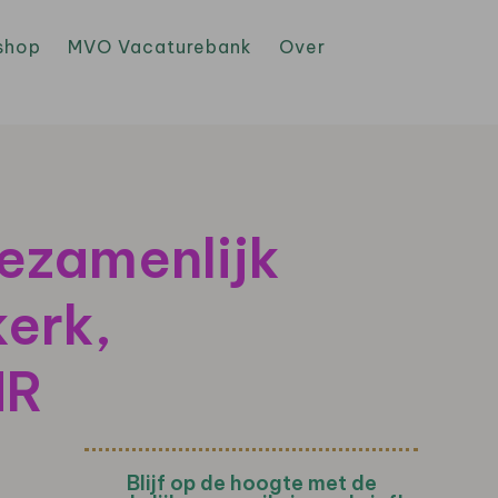
shop
MVO Vacaturebank
Over
ezamenlijk
erk,
MR
Blijf op de hoogte met de