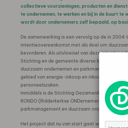
collectieve voorzieningen, producten en dienst
te ondernemen, te werken en bij in de buurt t
wordt door ondernemers zelf bepaald, op basi
De samenwerking is een vervolg op de in 2004 
intentieovereenkomst met als doel om duurzaam
bevorderen. Als uitvloeisel van deze intentiever
Stichting en de gemeente diverse bijeenkomste
duurzaam ondernemen en parkmanagement. Het 
gebied van energie-inkoop en inkoop van kantoo
personeelszaken.
Inmiddels is de Stichting Gezamenlijk en Duur
RONDO (Ridderkerkse ONDernemers Organisatie)
parkmanagement en duurzaam ondernemen vorm t
Het project dat nu van start gaat wordt uitgevoer