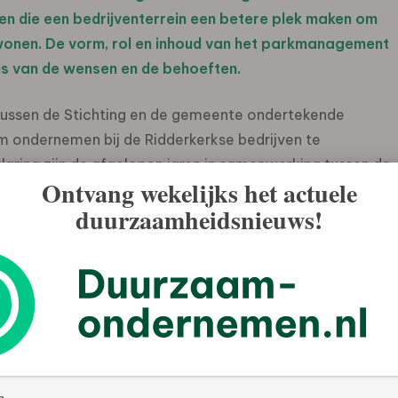
en die een bedrijventerrein een betere plek maken om
e wonen. De vorm, rol en inhoud van het parkmanagement
s van de wensen en de behoeften.
tussen de Stichting en de gemeente ondertekende
 ondernemen bij de Ridderkerkse bedrijven te
klaring zijn de afgelopen jaren in samenwerking tussen de
Ontvang wekelijks het actuele
n georganiseerd over de verschillende aspecten van
duurzaamheidsnieuws!
gaat hierbij bijvoorbeeld om samenwerking op het
rmiddelen, afvalinzameling, beveiliging, Arbo-zaken en
zaam Ondernemen Ridderkerk onderdeel geworden van de
 waardoor een breed platform is ontstaan om
e geven bij de Ridderkerkse bedrijven.
d door het bedrijf InSite-PMR. Dit bedrijf heeft in