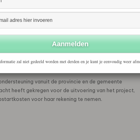
en plan van aanpak opgesteld, dat uiteindelijk
100) Ridderkerkse bedrijven zich kunnen aansluiten bij het
ent. Allereerst zal het project zich echter richten op
enorganisatie RONDO. Deze bedrijven zullen in de
bedrijfsbezoeken krijgen de bedrijven de gelegenheid
erpen waarop met andere bedrijven kan worden
 op basis van de geuite wensen door InSite/PMR
formatie zal niet gedeeld worden met derden en je kunt je eenvoudig weer afm
ccesvol zal kunnen zijn.
 ondersteuning vanuit de provincie en de gemeente
racht heeft gekregen voor de uitvoering van het project,
pstartkosten voor haar rekening te nemen.