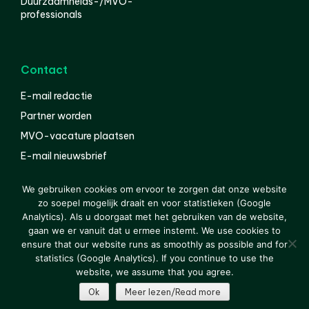
Duurzaamheids-/MVO-
professionals
Contact
E-mail redactie
Partner worden
MVO-vacature plaatsen
E-mail nieuwsbrief
English
We gebruiken cookies om ervoor te zorgen dat onze website
zo soepel mogelijk draait en voor statistieken (Google
Analytics). Als u doorgaat met het gebruiken van de website,
gaan we er vanuit dat u ermee instemt. We use cookies to
© 2000-2026 Van der Molen EIS
Colofon
Disclaimer
ensure that our website runs as smoothly as possible and for
Privacy
statistics (Google Analytics). If you continue to use the
website, we assume that you agree.
Ok
Meer lezen/Read more