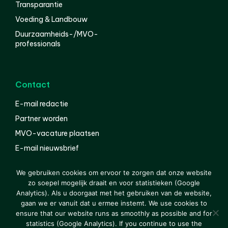
Transparantie
Voeding & Landbouw
Duurzaamheids-/MVO-
professionals
Contact
E-mail redactie
Partner worden
MVO-vacature plaatsen
E-mail nieuwsbrief
English
We gebruiken cookies om ervoor te zorgen dat onze website
zo soepel mogelijk draait en voor statistieken (Google
Analytics). Als u doorgaat met het gebruiken van de website,
gaan we er vanuit dat u ermee instemt. We use cookies to
© 2000-2026 Van der Molen EIS
Colofon
Disclaimer
ensure that our website runs as smoothly as possible and for
Privacy
statistics (Google Analytics). If you continue to use the