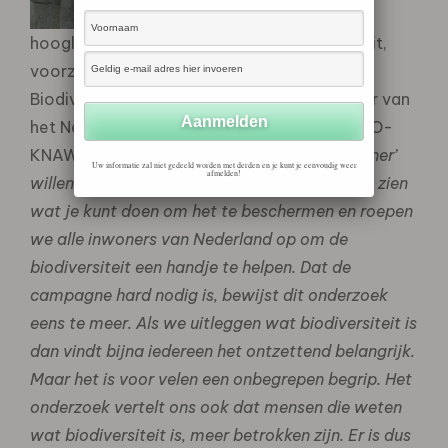
hoogleraar ecologie Wageningen Universiteit,
voorzitter van het Deltaplan
Biodiversiteitsherstel en voormalig directeur van
het Nederlands Instituut voor Ecologie (NIOO-
KNAW): “
Met de campagne ‘Maak Grijs Groener’
Uw informatie zal niet gedeeld worden met derden en je kunt je eenvoudig weer
afmelden!
willen wij vertellen wat biodiversiteit is, laten zien
wat je kunt doen om het te beschermen en roepen
we alle inwoners van Nederland op om de
biodiversiteit een handje te helpen. Dat de
campagne hard nodig is, bewijst dit onderzoek
eens te meer. Als we uitleggen wat biodiversiteit is
dan vindt bijna iedereen het ontzettend belangrijk.
Maar het is voor velen een onbegrepen begrip. Het
onderzoek vertelt ons ook dat mensen die weten
wat biodiversiteit is, meer betrokken zijn. Er is dus