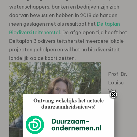
wetenschappers, banken en bedrijven zijn zich
daarvan bewust en hebben in 2018 de handen
ineen geslagen met als resultaat het
Deltaplan
Biodiversiteitsherstel
. De afgelopen tijd heeft het
Deltaplan Biodiversiteitsherstel meerdere lokale
projecten geholpen en wil het nu biodiversiteit
landelijk op de kaart zetten.
Prof. Dr.
Louise
Vet,
Ontvang wekelijks het actuele
duurzaamheidsnieuws!