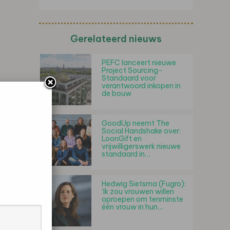
Gerelateerd nieuws
PEFC lanceert nieuwe
Project Sourcing-
Standaard voor
verantwoord inkopen in
de bouw
GoodUp neemt The
Social Handshake over:
LoonGift en
vrijwilligerswerk nieuwe
standaard in…
Hedwig Sietsma (Fugro):
‘Ik zou vrouwen willen
oproepen om tenminste
één vrouw in hun…