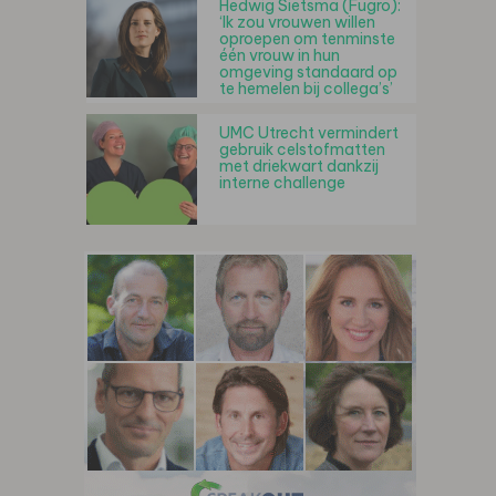
Hedwig Sietsma (Fugro):
‘Ik zou vrouwen willen
oproepen om tenminste
één vrouw in hun
omgeving standaard op
te hemelen bij collega’s’
UMC Utrecht vermindert
gebruik celstofmatten
met driekwart dankzij
interne challenge