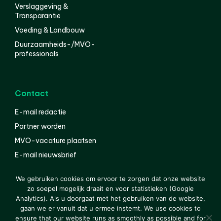
Verslaggeving &
Transparantie
Voeding & Landbouw
Duurzaamheids-/MVO-
professionals
Contact
E-mail redactie
Partner worden
MVO-vacature plaatsen
E-mail nieuwsbrief
English
We gebruiken cookies om ervoor te zorgen dat onze website
zo soepel mogelijk draait en voor statistieken (Google
Analytics). Als u doorgaat met het gebruiken van de website,
gaan we er vanuit dat u ermee instemt. We use cookies to
© 2000-2026 Van der Molen EIS
Colofon
Disclaimer
ensure that our website runs as smoothly as possible and for
Privacy