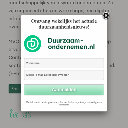
maatschappelijk verantwoord ondernemen. Zo
zijn er presentaties en workshops, een digitaal
informatieplatform en in het najaar een
Ontvang wekelijks het actuele
duurzaamheidsnieuws!
evenement over MVO in de agribusiness.
MVO roept ondernemers in de agribusiness op
ervaringen op het gebied van MVO te delen.
Contactpersoon is Gerard Teuling,
sectormanager agribusiness bij MVO Nederland.
(E-mail: g.teuling@mvonederland.nl.)
Bron: Ministerie van LNV
Uw informatie zal niet gedeeld worden met derden en je kunt je eenvoudig weer
afmelden!