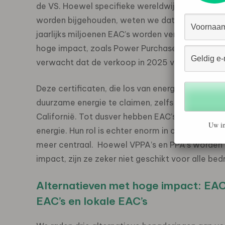
de VS. Hoewel specifieke wereldwijde aantallen n
worden bijgehouden, weten we dat over Noord-
jaarlijks miljoenen EAC’s worden verhandeld. Aa
hoge impact, zoals Power Purchase Agreements (
verwacht dat de verkoop in 2025 verder zal stij
Deze certificaten, die los van energie worden in
duurzame energie te claimen, zelfs als de energi
Californië. Tot dusver hebben EAC’s een crucial
Uw in
energie. Hun rol is echter enorm in ontwikkeling
meer centraal. Hoewel VPPA’s en PPA’s worden 
impact, zijn ze zeker niet geschikt voor alle bed
Alternatieven met hoge impact: EAC’
EAC’s en lokale EAC’s