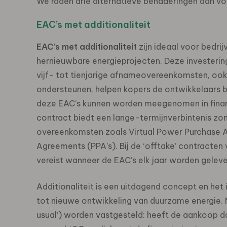
We raden drie alternatieve benaderingen aan vo
EAC’s met additionaliteit
EAC’s met additionaliteit
zijn ideaal voor bedrij
hernieuwbare energieprojecten. Deze investering
vijf- tot tienjarige afnameovereenkomsten, ook
ondersteunen, helpen kopers de ontwikkelaars b
deze EAC’s kunnen worden meegenomen in financ
contract biedt een lange-termijnverbintenis zon
overeenkomsten zoals Virtual Power Purchase A
Agreements (PPA’s). Bij de ‘offtake’ contracten
vereist wanneer de EAC’s elk jaar worden geleverd.
Additionaliteit is een uitdagend concept en het
tot nieuwe ontwikkeling van duurzame energie. Ne
usual’) worden vastgesteld: heeft de aankoop d