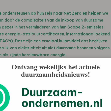
te ondersteunen op hun reis naar Net Zero en helpen we
ren door de complexiteit van de inkoop van duurzame
n gezet in het verminderen van hun Scope 2-emissies
 energie-attribuutcertificaten, internationaal bekend
EAC’s). Deze zijn een cruciaal hulpmiddel dat bedrijven
uik van elektriciteit uit niet duurzame bronnen volgens
 als zijnde hernieuwbare energie.
Ontvang wekelijks het actuele
ute Certificates) in verschillende regio’s, hun bijdrage
duurzaamheidsnieuws!
 en hoe ze bedrijven in staat stellen om één
 het net wordt toegevoegd.
aar de impact is beperkt.
rijven losse Renewable Energy Certificates (REC’s) in