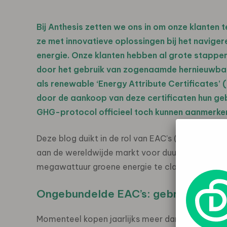
Bij Anthesis zetten we ons in om onze klanten 
ze met innovatieve oplossingen bij het navige
energie. Onze klanten hebben al grote stappe
door het gebruik van zogenaamde hernieuwbare
als renewable ‘Energy Attribute Certificates’ (
door de aankoop van deze certificaten hun gebr
GHG-protocol officieel toch kunnen aanmerken
Deze blog duikt in de rol van EAC’s (Energy Attrib
aan de wereldwijde markt voor duurzame energie
megawattuur groene energie te claimen die aan
Ongebundelde EAC’s: gebruikelijk m
Momenteel kopen jaarlijks meer dan 300.000 bed