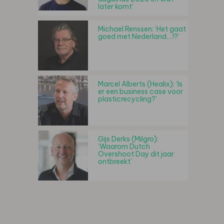
later komt’
Michael Renssen: ‘Het gaat
goed met Nederland…!?’
Marcel Alberts (Healix): ‘Is
er een business case voor
plasticrecycling?’
Gijs Derks (Milgro):
‘Waarom Dutch
Overshoot Day dit jaar
ontbreekt’