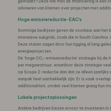
gemaakt? Deze link met de financiering is een cr
adviseren van klanten over projecten met additio
Hoge emissiereductie-EAC’s
Sommige bedrijven geven de voorkeur aan het k
intensieve subgrids, zoals die in South Carolina,
Deze staten zagen door hun ligging al lang geled
energieprojecten.
De ‘hoge CO₂-emissiereductie’ strategie bij de
per megawattuur, waardoor deze strategie veel i
op Scope 2-reductie dan dat ze alleen jaarlij
aanpak heel aantrekkelijk zijn. Er is vaak overl
additionaliteit, omdat veel klanten graag hun i
Lokale projectoplossingen
Andere bedrijven kiezen ervoor te investeren in