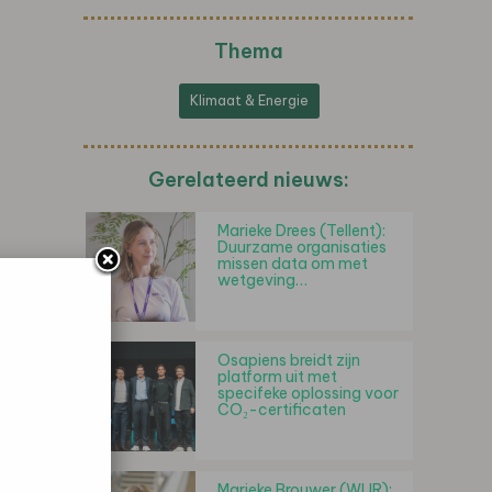
Thema
Klimaat & Energie
Gerelateerd nieuws:
Marieke Drees (Tellent):
Duurzame organisaties
missen data om met
wetgeving…
Osapiens breidt zijn
platform uit met
specifeke oplossing voor
CO₂-certificaten
Marieke Brouwer (WUR):