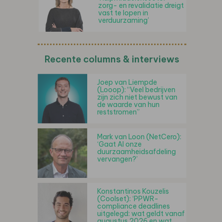
zorg- en revalidatie dreigt
vast te lopen in
verduurzaming’
Recente columns & interviews
Joep van Liempde
(Looop): “Veel bedrijven
zijn zich niet bewust van
de waarde van hun
reststromen”
Mark van Loon (NetCero):
‘Gaat AI onze
duurzaamheidsafdeling
vervangen?’
Konstantinos Kouzelis
(Coolset): ‘PPWR-
compliance deadlines
uitgelegd: wat geldt vanaf
augustus 2026 en wat