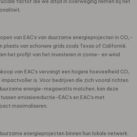
uciale factor die we altijd in overweging nemen bij het
naliteit.
open van EAC’s van duurzame energieprojecten in CO₂-
 in plaats van schonere grids zoals Texas of Californië.
en het profijt van het investeren in zonne- en wind
 inkoop van EAC’s vervangt een hogere hoeveelheid CO₂
mpactvoller is. Voor bedrijven die zich vooral richten
ks duurzame energie-megawatts matchen, kan deze
ap tussen emissiereductie-EAC’s en EAC’s met
mpact maximaliseren.
 duurzame energieprojecten binnen hun lokale netwerk.