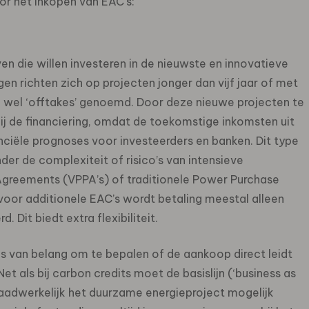
or het inkopen van EAC’s:
ven die willen investeren in de nieuwste en innovatieve
en richten zich op projecten jonger dan vijf jaar of met
 wel ‘offtakes’ genoemd. Door deze nieuwe projecten te
ij de financiering, omdat de toekomstige inkomsten uit
iële prognoses voor investeerders en banken. Dit type
der de complexiteit of risico’s van intensieve
greements (VPPA’s) of traditionele Power Purchase
 voor additionele EAC’s wordt betaling meestal alleen
 Dit biedt extra flexibiliteit.
 is van belang om te bepalen of de aankoop direct leidt
t als bij carbon credits moet de basislijn (‘business as
aadwerkelijk het duurzame energieproject mogelijk