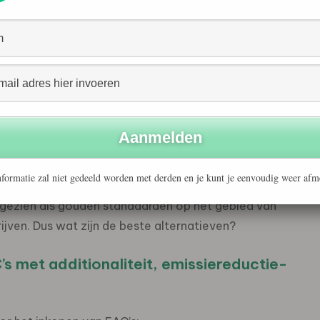
iet in alle regio’s op dezelfde manier en consistent
Amerika, Europa, Azië en diverse opkomende markten
ngezien de interesse groeit in alternatieven met een
PPA’s) of specifiekere EAC’s met additionaliteit, wordt
gen.
gekocht, stellen bedrijven in staat om het gebruik van
e zelf afkomstig is van schonere grids zoals Texas of
e rol gespeeld in de explosieve groei van duurzame
formatie zal niet gedeeld worden met derden en je kunt je eenvoudig weer afm
 en hun potentieel voor een grotere impact staat steeds
gezien als gouden standaarden op het gebied van
rijven. Dus wat zijn de beste alternatieven?
s met additionaliteit, emissiereductie-