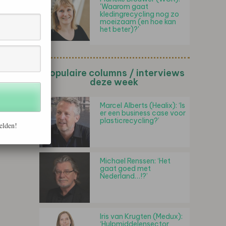
'Waarom gaat
kledingrecycling nog zo
moeizaam (en hoe kan
het beter)?'
Populaire columns / interviews
deze week
Marcel Alberts (Healix): ‘Is
er een business case voor
plasticrecycling?’
elden!
Michael Renssen: ‘Het
gaat goed met
Nederland…!?’
Iris van Krugten (Medux):
‘Hulpmiddelensector