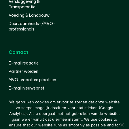
Verslaggeving &
Transparantie
Voeding & Landbouw
Duurzaamheids-/MVO-
professionals
Contact
E-mail redactie
Partner worden
MVO-vacature plaatsen
E-mail nieuwsbrief
English
We gebruiken cookies om ervoor te zorgen dat onze website
zo soepel mogelijk draait en voor statistieken (Google
Analytics). Als u doorgaat met het gebruiken van de website,
gaan we er vanuit dat u ermee instemt. We use cookies to
© 2000-2026 Van der Molen EIS
Colofon
Disclaimer
ensure that our website runs as smoothly as possible and for
Privacy