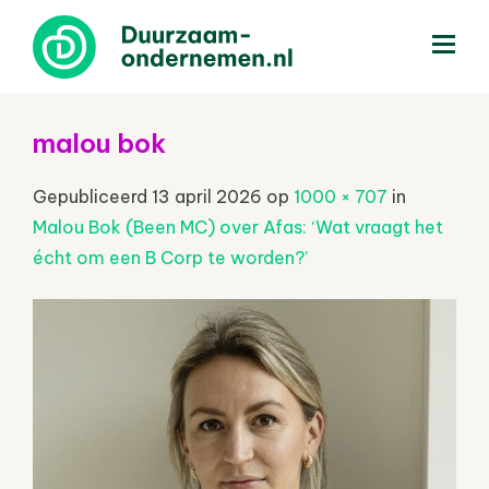
menu
malou bok
Gepubliceerd
13 april 2026
op
1000 × 707
in
Malou Bok (Been MC) over Afas: ‘Wat vraagt het
écht om een B Corp te worden?’