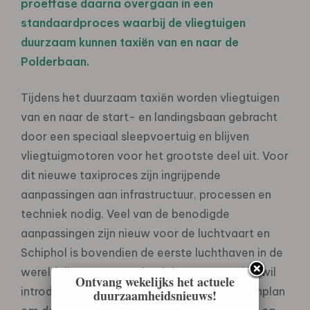
proeffase daarna overgaan in een
standaardproces waarbij de vliegtuigen
duurzaam kunnen taxiën van en naar de
Polderbaan.
Tijdens het duurzaam taxiën worden vliegtuigen
van en naar de start- en landingsbaan gebracht
door een speciaal sleepvoertuig en blijven
vliegtuigmotoren voor het grootste deel uit. Voor
dit nieuwe taxiproces zijn ingrijpende
aanpassingen aan infrastructuur, processen en
techniek nodig. Veel van de benodigde
aanpassingen zijn nieuw voor de luchtvaart en
Schiphol is bovendien de eerste luchthaven in de
wereld die op grote schaal duurzaam taxiën wil
Ontvang wekelijks het actuele
introduceren. De roadmap biedt een stappenplan
duurzaamheidsnieuws!