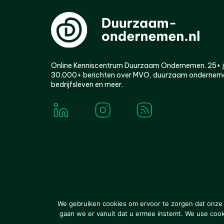
Online Kenniscentrum Duurzaam Ondernemen. 25+ jaa
30.000+ berichten over MVO, duurzaam ondernem
bedrijfsleven en meer.
© 2000-2026 Van der Molen EIS
Colofon
Disclaim
We gebruiken cookies om ervoor te zorgen dat onze w
gaan we er vanuit dat u ermee instemt. We use cookie