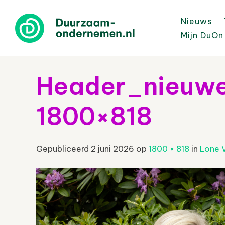
Nieuws
Mijn DuOn
Header_nieuwe
1800×818
Gepubliceerd
2 juni 2026
op
1800 × 818
in
Lone V