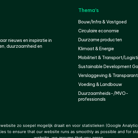
Thema’s
Bouw/Infra & Vastgoed
Circulaire economie
Duurzame producten
r nieuws en inspiratie in
en, duurzaamheid en
Klimaat & Energie
Mobiliteit & Transport/Logist
Sustainable Development Go
Verslaggeving & Transparant
Voeding & Landbouw
Duurzaamheids-/MVO-
professionals
er
Privacy
ebsite zo soepel mogelijk draait en voor statistieken (Google Analytic
s to ensure that our website runs as smoothly as possible and for stat
website, we assume that you agree.