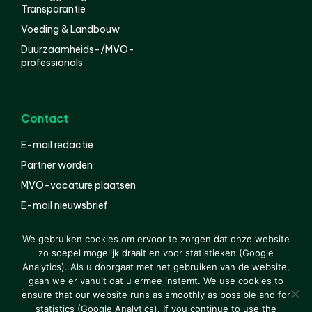
Transparantie
Voeding & Landbouw
Duurzaamheids-/MVO-
professionals
Contact
E-mail redactie
Partner worden
MVO-vacature plaatsen
E-mail nieuwsbrief
English
We gebruiken cookies om ervoor te zorgen dat onze website
zo soepel mogelijk draait en voor statistieken (Google
Analytics). Als u doorgaat met het gebruiken van de website,
gaan we er vanuit dat u ermee instemt. We use cookies to
© 2000-2026 Van der Molen EIS
Colofon
Disclaimer
ensure that our website runs as smoothly as possible and for
Privacy
statistics (Google Analytics). If you continue to use the