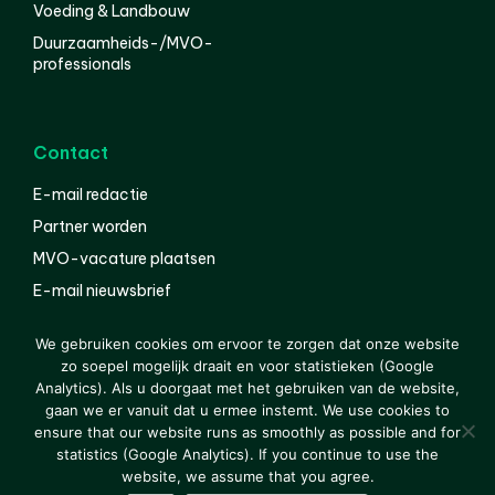
Voeding & Landbouw
Duurzaamheids-/MVO-
professionals
Contact
E-mail redactie
Partner worden
MVO-vacature plaatsen
E-mail nieuwsbrief
English
We gebruiken cookies om ervoor te zorgen dat onze website
zo soepel mogelijk draait en voor statistieken (Google
Analytics). Als u doorgaat met het gebruiken van de website,
gaan we er vanuit dat u ermee instemt. We use cookies to
© 2000-2026 Van der Molen EIS
Colofon
Disclaimer
ensure that our website runs as smoothly as possible and for
Privacy
statistics (Google Analytics). If you continue to use the
website, we assume that you agree.