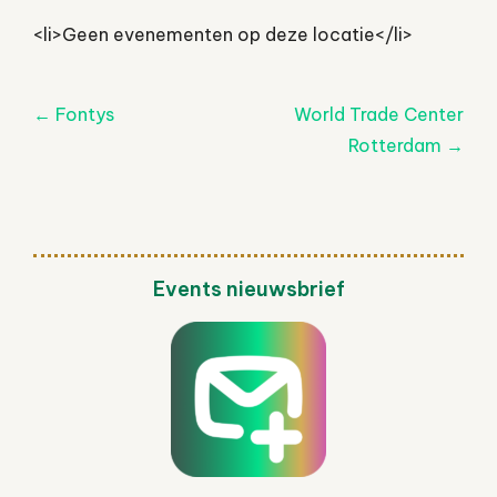
<li>Geen evenementen op deze locatie</li>
Post
←
Fontys
World Trade Center
navigatie
Rotterdam
→
Events nieuwsbrief