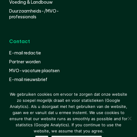
Voeding & Landbouw
Duurzaamheids-/MVO-
professionals
Contact
E-mail redactie
Partner worden
MVO-vacature plaatsen
E-mail nieuwsbrief
English
We gebruiken cookies om ervoor te zorgen dat onze website
zo soepel mogelijk draait en voor statistieken (Google
Analytics). Als u doorgaat met het gebruiken van de website,
gaan we er vanuit dat u ermee instemt. We use cookies to
© 2000-2026 Van der Molen EIS
Colofon
Disclaimer
ensure that our website runs as smoothly as possible and for
Privacy
statistics (Google Analytics). If you continue to use the
website, we assume that you agree.