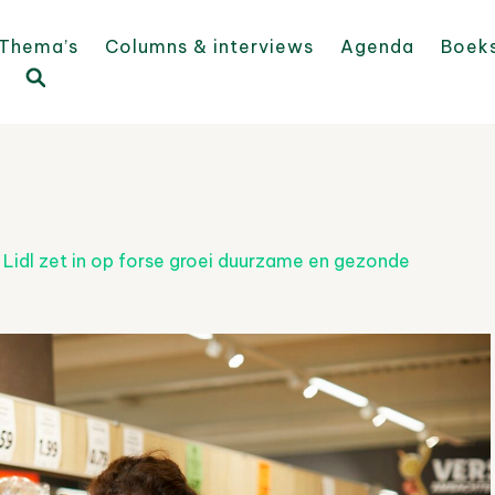
Thema’s
Columns & interviews
Agenda
Boek
n
Lidl zet in op forse groei duurzame en gezonde