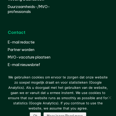
Duurzaamheids-/MVO-
professionals
Contact
E-mail redactie
Partner worden
MVO-vacature plaatsen
E-mail nieuwsbrief
English
We gebruiken cookies om ervoor te zorgen dat onze website
zo soepel mogelijk draait en voor statistieken (Google
Analytics). Als u doorgaat met het gebruiken van de website,
gaan we er vanuit dat u ermee instemt. We use cookies to
© 2000-2026 Van der Molen EIS
Colofon
Disclaimer
ensure that our website runs as smoothly as possible and for
Privacy
statistics (Google Analytics). If you continue to use the
website, we assume that you agree.
Ok
Meer lezen/Read more