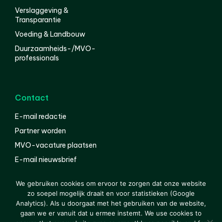
Verslaggeving &
Transparantie
Voeding & Landbouw
Duurzaamheids-/MVO-
professionals
Contact
E-mail redactie
Partner worden
MVO-vacature plaatsen
E-mail nieuwsbrief
English
We gebruiken cookies om ervoor te zorgen dat onze website
zo soepel mogelijk draait en voor statistieken (Google
Analytics). Als u doorgaat met het gebruiken van de website,
gaan we er vanuit dat u ermee instemt. We use cookies to
© 2000-2026 Van der Molen EIS
Colofon
Disclaimer