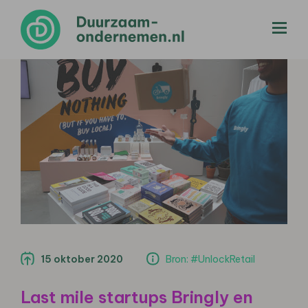
menu
15 oktober 2020
Bron: #UnlockRetail
Last mile startups Bringly en