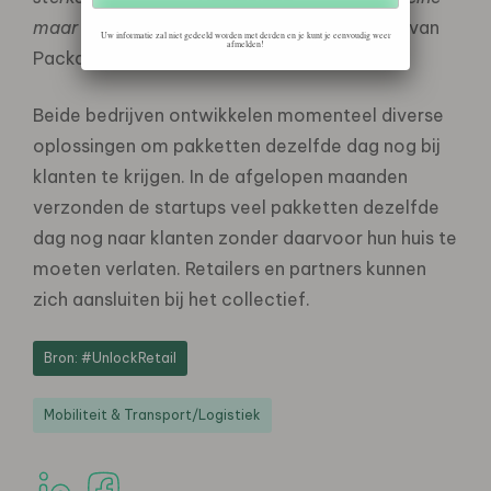
maar ook grote retailers
”, aldus Axel Dekker van
Uw informatie zal niet gedeeld worden met derden en je kunt je eenvoudig weer
afmelden!
Packaly.
Beide bedrijven ontwikkelen momenteel diverse
oplossingen om pakketten dezelfde dag nog bij
klanten te krijgen. In de afgelopen maanden
verzonden de startups veel pakketten dezelfde
dag nog naar klanten zonder daarvoor hun huis te
moeten verlaten. Retailers en partners kunnen
zich aansluiten bij het collectief.
Bron: #UnlockRetail
Mobiliteit & Transport/Logistiek