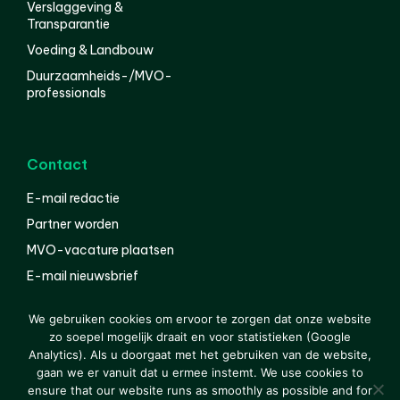
Verslaggeving &
Transparantie
Voeding & Landbouw
Duurzaamheids-/MVO-
professionals
Contact
E-mail redactie
Partner worden
MVO-vacature plaatsen
E-mail nieuwsbrief
English
We gebruiken cookies om ervoor te zorgen dat onze website
zo soepel mogelijk draait en voor statistieken (Google
Analytics). Als u doorgaat met het gebruiken van de website,
gaan we er vanuit dat u ermee instemt. We use cookies to
© 2000-2026 Van der Molen EIS
Colofon
Disclaimer
ensure that our website runs as smoothly as possible and for
Privacy