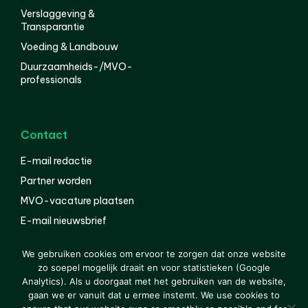
Verslaggeving &
Transparantie
Voeding & Landbouw
Duurzaamheids-/MVO-
professionals
Contact
E-mail redactie
Partner worden
MVO-vacature plaatsen
E-mail nieuwsbrief
English
We gebruiken cookies om ervoor te zorgen dat onze website
zo soepel mogelijk draait en voor statistieken (Google
Analytics). Als u doorgaat met het gebruiken van de website,
gaan we er vanuit dat u ermee instemt. We use cookies to
© 2000-2026 Van der Molen EIS
Colofon
Disclaimer