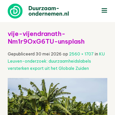
menu
vije-vijendranath-
Nm1r9OxG6TU-unsplash
Gepubliceerd
30 mei 2026
op
2560 × 1707
in
KU
Leuven-onderzoek: duurzaamheidslabels
versterken export uit het Globale Zuiden