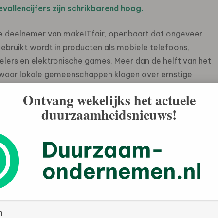
allencijfers zijn schrikbarend hoog.
 deelnemer van makeITfair, openbaart dat ongeveer
ebruikt wordt in producten als mobiele telefoons,
elers en elektronische games. Meer dan de helft van het
, waar lokale gemeenschappen klagen over ernstige
 en verlies van broodwinning. Alleen al in Zambia
Ontvang wekelijks het actuele
. In Congo blijkt ongeveer eenderde van de mijnwerkers
duurzaamheidsnieuws!
jaar oud.
eden zijn zeer ongezond en gevaarlijk. Ze werken
len die hun longen beschadigt en hun ogen irriteert.”
grootste platinabedrijf, platina en palladium bestemd voor
creen tv’s. Om plaats te maken voor de grote
ale bewoners hun land te verlaten, zoals blijkt uit