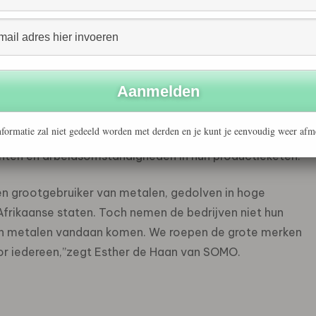
OMO.
de mijnwerkers in ons onderzoek zijn contractarbeiders
ere mijnwerkers. Ze voeren vaak de gevaarlijkste taken
maatregelen tegen deze omstandigheden, ook al spelen
formatie zal niet gedeeld worden met derden en je kunt je eenvoudig weer afm
he snufjes. makeITfair roept deze bedrijven op de
ten en arbeidsomstandigheden in hun productieketen.
en grootgebruiker van metalen, gedolven in hoge
 Afrikaanse staten. Toch nemen de bedrijven niet hun
hun metalen vandaan komen. We roepen de grote merken
oor iedereen,”zegt Esther de Haan van SOMO.