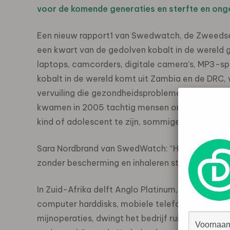
voor de komende generaties en sterfte en ongev
Een nieuw rapport1 van Swedwatch, de Zweedse
een kwart van de gedolven kobalt in de wereld g
laptops, camcorders, digitale camera’s, MP3-sp
kobalt in de wereld komt uit Zambia en de DRC
vervuiling die gezondheidsproblemen veroorzaakt
kwamen in 2005 tachtig mensen om in de mijnen
kind of adolescent te zijn, sommigen pas zeven 
Sara Nordbrand van SwedWatch: “Hun omstandigh
zonder bescherming en inhaleren stof van minera
In Zuid-Afrika delft Anglo Platinum, ’s werelds 
computer harddisks, mobiele telefoons en flats
mijnoperaties, dwingt het bedrijf ruim 17.000 lok