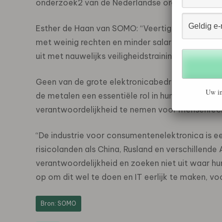
onderzoek2 van de Nederlandse organisatie S
Esther de Haan van SOMO: “Veertig procent van 
met weinig rechten en minder salaris dan de and
uit met nauwelijks veiligheidstraining.”
Geen van de grote elektronicabedrijven neemt 
Uw in
de metalen een essentiële rol in hun elektronisc
verantwoordelijkheid te nemen voor mensenrech
“De industrie voor consumentenelektronica is e
risicolanden als China, Rusland en verschillende
verantwoordelijkheid en zoeken niet uit waar 
op om dit wel te doen en IT eerlijk te maken, v
Bron: SOMO