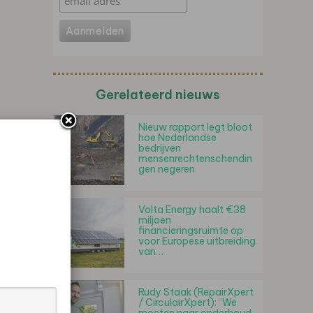
Gerelateerd nieuws
Nieuw rapport legt bloot
hoe Nederlandse
bedrijven
mensenrechtenschendin
gen negeren
Volta Energy haalt €38
miljoen
financieringsruimte op
voor Europese uitbreiding
van…
Rudy Staak (RepairXpert
/ CirculairXpert): “We