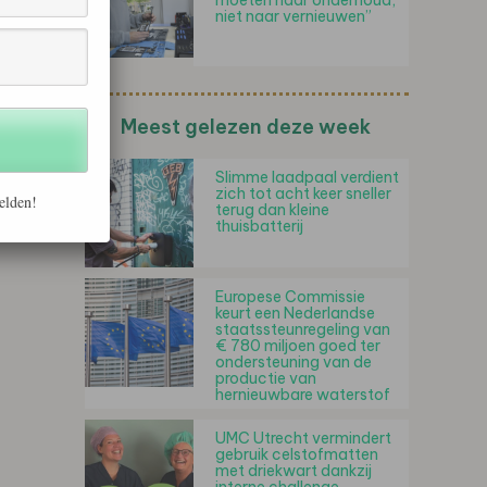
moeten naar onderhoud,
niet naar vernieuwen”
Meest gelezen deze week
Slimme laadpaal verdient
zich tot acht keer sneller
elden!
terug dan kleine
thuisbatterij
Europese Commissie
keurt een Nederlandse
staatssteunregeling van
€ 780 miljoen goed ter
ondersteuning van de
productie van
hernieuwbare waterstof
UMC Utrecht vermindert
gebruik celstofmatten
met driekwart dankzij