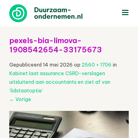
menu
pexels-bia-limova-
1908542654-33175673
Gepubliceerd
14 mei 2026
op
2560 × 1706
in
Kabinet laat assurance CSRD-verslagen
uitsluitend aan accountants en ziet af van
‘lidstaatoptie’
←
Vorige