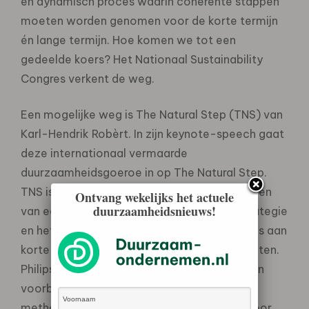
en dynamisch proces waarin coherente stappen
moeten worden genomen voor de korte termijn
én lange termijn. Hoe komen we tot een
gedeelde koers? Het Nationaal Sustainability
Congres verkent de weg.
Een mogelijke weg is The Natural Step (TNS) van
Karl-Hendrik Robèrt. In zijn keynote-speech gaat
deze internationaal vermaarde
duurzaamheidsgoeroe in op The Natural Step.
TNS is goed te gebruiken voor het ontwikkelen
Ontvang wekelijks het actuele
duurzaamheidsnieuws!
van een overkoepelende duurzaamheidsstrategie
en het verbinden van duurzaamheidsambities aan
korte- en langetermijnactiviteiten en projecten.
Philips, Interface en gemeente Eindhoven zijn
voorbeelden van organisaties die de TNS-
methodiek toepassen. Robèrt was in 2011 voor