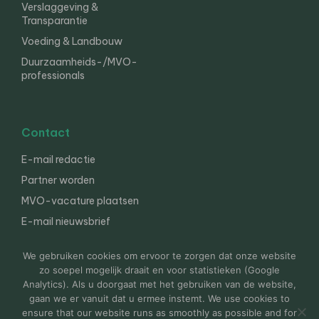
Verslaggeving &
Transparantie
Voeding & Landbouw
Duurzaamheids-/MVO-
professionals
Contact
E-mail redactie
Partner worden
MVO-vacature plaatsen
E-mail nieuwsbrief
English
We gebruiken cookies om ervoor te zorgen dat onze website
zo soepel mogelijk draait en voor statistieken (Google
Analytics). Als u doorgaat met het gebruiken van de website,
gaan we er vanuit dat u ermee instemt. We use cookies to
© 2000-2026 Van der Molen EIS
Colofon
Disclaimer
ensure that our website runs as smoothly as possible and for
Privacy