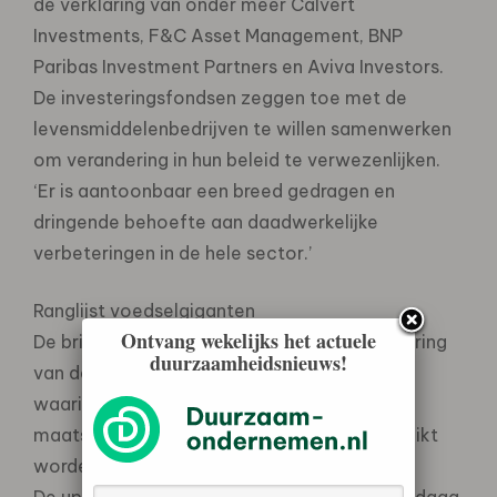
de verklaring van onder meer Calvert
Investments, F&C Asset Management, BNP
Paribas Investment Partners en Aviva Investors.
De investeringsfondsen zeggen toe met de
levensmiddelenbedrijven te willen samenwerken
om verandering in hun beleid te verwezenlijken.
‘Er is aantoonbaar een breed gedragen en
dringende behoefte aan daadwerkelijke
verbeteringen in de hele sector.’
Ranglijst voedselgiganten
Ontvang wekelijks het actuele
De brief verschijnt zes maanden na de lancering
duurzaamheidsnieuws!
van de Oxfam Behind the Brands scorekaart,
waarin levensmiddelenbedrijven op hun
maatschappelijke en milieubeleid gerangschikt
worden.
De update van de scorekaart die Oxfam vandaag