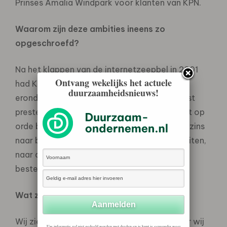
Prinses Amalia Windpark voor klanten van KPN.
Waarom zijn deze ambities ineens zo
opgeschroefd?
Na het klappen van de internetzeepbel in 2001
Ontvang wekelijks het actuele
had KPN het erg moeilijk. Het was erop of
duurzaamheidsnieuws!
eronder. Nu zijn we één van de financieel best
presterende telecombedrijven in Europa. Het op
orde brengen van het bedrijf heeft ons enigszins
naar binnen gekeerd. Terwijl een blik naar buiten,
naar de maatschappij, essentieel is als je de
beste dienstverlener wilt zijn.
Wat zijn de belangrijkste MVO-issues?
Wij zien drie maatschappelijke thema’s waar wij
Uw informatie zal niet gedeeld worden met derden en je kunt je eenvoudig weer