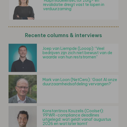
‘Hulpmiddelensector zorg- en
revalidatie dreigt vast te lopen in
verduurzaming’
Recente columns & interviews
Joep van Liempde (Looop): “Veel
bedrijven zijn zich niet bewust van de
waarde van hun reststromen”
Mark van Loon (NetCero): ‘Gaat AI onze
duurzaamheidsafdeling vervangen?’
Konstantinos Kouzelis (Coolset):
‘PPWR-compliance deadlines
uitgelegd: wat geldt vanaf augustus
2026 en wat later komt’