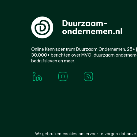
Online Kenniscentrum Duurzaam Ondernemen. 25+ jaa
30.000+ berichten over MVO, duurzaam ondernem
bedrijfsleven en meer.
© 2000-2026 Van der Molen EIS
Colofon
Disclaim
We gebruiken cookies om ervoor te zorgen dat onze w