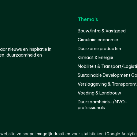
Thema’s
Bouw/Infra & Vastgoed
Circulaire economie
Duurzame producten
r nieuws en inspiratie in
en, duurzaamheid en
Klimaat & Energie
Mobiliteit & Transport/Logist
Sustainable Development Go
Verslaggeving & Transparant
Voeding & Landbouw
Duurzaamheids-/MVO-
professionals
er
Privacy
ebsite zo soepel mogelijk draait en voor statistieken (Google Analytic