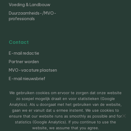
Voeding & Landbouw
Duurzaamheids-/MVO-
professionals
Contact
E-mail redactie
Partner worden
MVO-vacature plaatsen
E-mail nieuwsbrief
English
We gebruiken cookies om ervoor te zorgen dat onze website
zo soepel mogelijk draait en voor statistieken (Google
Analytics). Als u doorgaat met het gebruiken van de website,
gaan we er vanuit dat u ermee instemt. We use cookies to
© 2000-2026 Van der Molen EIS
Colofon
Disclaimer
ensure that our website runs as smoothly as possible and for
Privacy
statistics (Google Analytics). If you continue to use the
website, we assume that you agree.