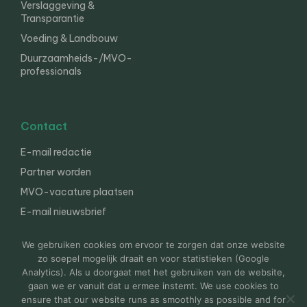
Verslaggeving &
Transparantie
Voeding & Landbouw
Duurzaamheids-/MVO-
professionals
Contact
E-mail redactie
Partner worden
MVO-vacature plaatsen
E-mail nieuwsbrief
English
We gebruiken cookies om ervoor te zorgen dat onze website
zo soepel mogelijk draait en voor statistieken (Google
Analytics). Als u doorgaat met het gebruiken van de website,
gaan we er vanuit dat u ermee instemt. We use cookies to
© 2000-2026 Van der Molen EIS
Colofon
Disclaimer
ensure that our website runs as smoothly as possible and for
Privacy