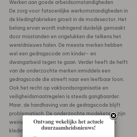
Werken aan goede arbeidsomstandigheden
De zorg voor fatsoenlijke werkomstandigheden in
de kledingfabrieken groeit in de modesector. Het
belang ervan wordt indringend duidelijk gemaakt
door misstanden en ongelukken die telkens het
wereldnieuws halen. De meeste merken hebben
wel een gedragscode om kinder- en
dwangarbeid tegen te gaan. Verder heeft de helft
van de onderzochte merken inmiddels een
gedragscode die streeft naar een leefbaar loon.
Ook het recht op vakbondsorganisatie en
veiligheidsmaatregelen is steeds gangbaarder.
Maar, de handhaving van de gedragscode blijft
problematisch. De onderzochte modeketens zijn
Ontvang wekelijks het actuele
weinig transparant over de herkomst van hun
duurzaamheidsnieuws!
kleding; alleen H&M publiceert hun lijst van