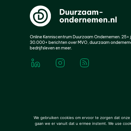
Online Kenniscentrum Duurzaam Ondernemen. 25+ jaa
30.000+ berichten over MVO, duurzaam ondernem
bedrijfsleven en meer.
© 2000-2026 Van der Molen EIS
Colofon
Disclaim
We gebruiken cookies om ervoor te zorgen dat onze w
gaan we er vanuit dat u ermee instemt. We use cookie