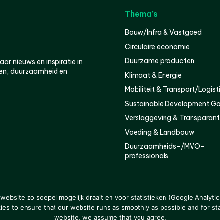
Thema’s
Bouw/Infra & Vastgoed
Circulaire economie
Duurzame producten
r nieuws en inspiratie in
en, duurzaamheid en
Klimaat & Energie
Mobiliteit & Transport/Logist
Sustainable Development Go
Verslaggeving & Transparant
Voeding & Landbouw
Duurzaamheids-/MVO-
professionals
er
Privacy
ebsite zo soepel mogelijk draait en voor statistieken (Google Analytic
s to ensure that our website runs as smoothly as possible and for stat
website, we assume that you agree.