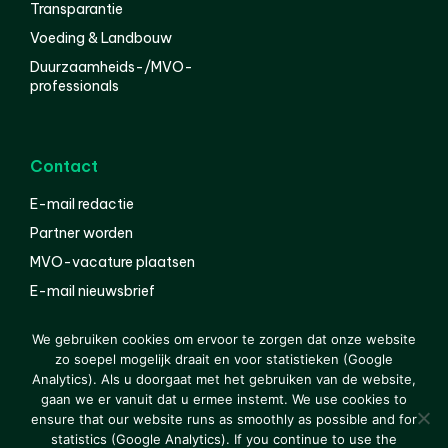
Transparantie
Voeding & Landbouw
Duurzaamheids-/MVO-
professionals
Contact
E-mail redactie
Partner worden
MVO-vacature plaatsen
E-mail nieuwsbrief
English
We gebruiken cookies om ervoor te zorgen dat onze website
zo soepel mogelijk draait en voor statistieken (Google
Analytics). Als u doorgaat met het gebruiken van de website,
gaan we er vanuit dat u ermee instemt. We use cookies to
© 2000-2026 Van der Molen EIS
Colofon
Disclaimer
ensure that our website runs as smoothly as possible and for
Privacy
statistics (Google Analytics). If you continue to use the